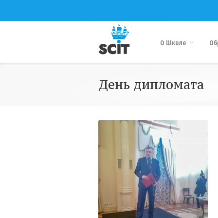
О Школе
Об
День дипломата