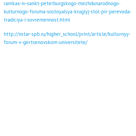
ramkax-iv-sankt-peterburgskogo-mezhdunarodnogo-
kulturnogo-foruma-sostoyalsya-kruglyj-stol-pir-perevoda-
tradiciya-i-sovremennost.html
http://nstar-spb.ru/higher_school/print/article/kulturnyy-
forum-v-gertsenovskom-universitete/
28 мая в РГПУ им. А.И. Герцена
состоялась встреча студентов с
Постоянным представителем
Российской Федерации при