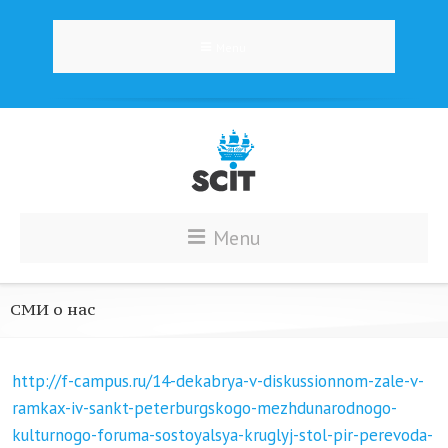
Menu
Menu
СМИ о нас
http://f-campus.ru/14-dekabrya-v-diskussionnom-zale-v-
ramkax-iv-sankt-peterburgskogo-mezhdunarodnogo-
kulturnogo-foruma-sostoyalsya-kruglyj-stol-pir-perevoda-