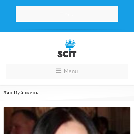
Menu
Menu
Лян Цуйчжень